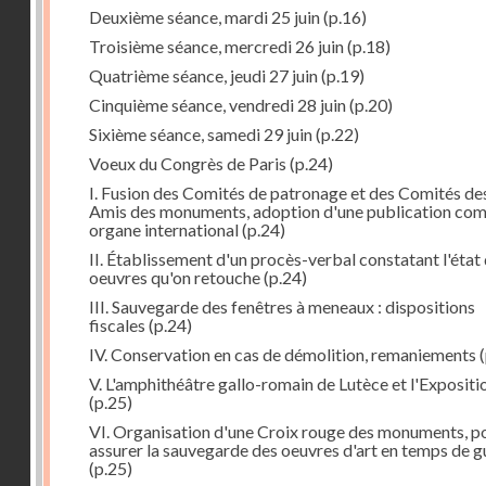
Deuxième séance, mardi 25 juin
(p.16)
Troisième séance, mercredi 26 juin
(p.18)
Quatrième séance, jeudi 27 juin
(p.19)
Cinquième séance, vendredi 28 juin
(p.20)
Sixième séance, samedi 29 juin
(p.22)
Voeux du Congrès de Paris
(p.24)
I. Fusion des Comités de patronage et des Comités de
Amis des monuments, adoption d'une publication co
organe international
(p.24)
II. Établissement d'un procès-verbal constatant l'état
oeuvres qu'on retouche
(p.24)
III. Sauvegarde des fenêtres à meneaux : dispositions
fiscales
(p.24)
IV. Conservation en cas de démolition, remaniements
(
V. L'amphithéâtre gallo-romain de Lutèce et l'Expositi
(p.25)
VI. Organisation d'une Croix rouge des monuments, p
assurer la sauvegarde des oeuvres d'art en temps de g
(p.25)