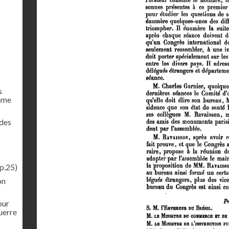
s
mme
 des
p.25)
on
our
uerre