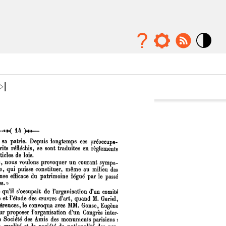
Mode
contraste
élévé