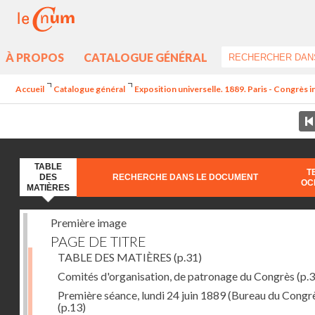
À PROPOS
CATALOGUE GÉNÉRAL
Accueil
Catalogue général
Exposition universelle. 1889. Paris - Congrès i
TABLE
T
DES
RECHERCHE DANS LE DOCUMENT
OC
MATIÈRES
Première image
PAGE DE TITRE
TABLE DES MATIÈRES
(p.31)
Comités d'organisation, de patronage du Congrès
(p.3
Première séance, lundi 24 juin 1889 (Bureau du Congr
(p.13)