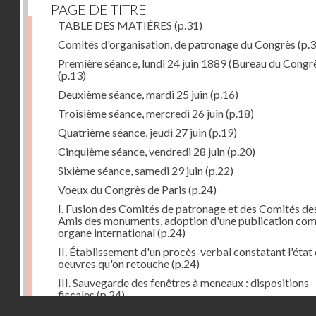
PAGE DE TITRE
TABLE DES MATIÈRES
(p.31)
Comités d'organisation, de patronage du Congrès
(p.3
Première séance, lundi 24 juin 1889 (Bureau du Congr
(p.13)
Deuxième séance, mardi 25 juin
(p.16)
Troisième séance, mercredi 26 juin
(p.18)
Quatrième séance, jeudi 27 juin
(p.19)
Cinquième séance, vendredi 28 juin
(p.20)
Sixième séance, samedi 29 juin
(p.22)
Voeux du Congrès de Paris
(p.24)
I. Fusion des Comités de patronage et des Comités de
Amis des monuments, adoption d'une publication co
organe international
(p.24)
II. Établissement d'un procès-verbal constatant l'état
oeuvres qu'on retouche
(p.24)
III. Sauvegarde des fenêtres à meneaux : dispositions
fiscales
(p.24)
Droits réservés - CNAM
IV. Conservation en cas de démolition, remaniements
(