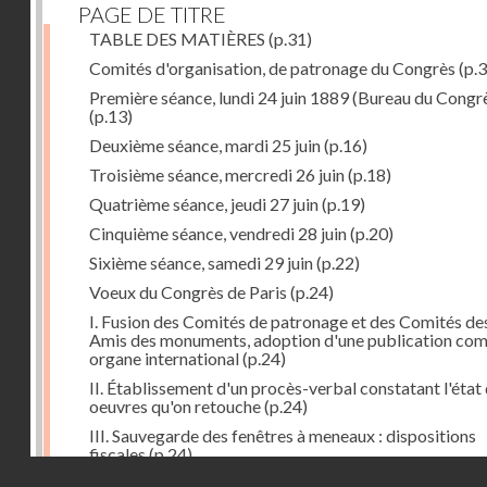
PAGE DE TITRE
TABLE DES MATIÈRES
(p.31)
Comités d'organisation, de patronage du Congrès
(p.3
Première séance, lundi 24 juin 1889 (Bureau du Congr
(p.13)
Deuxième séance, mardi 25 juin
(p.16)
Troisième séance, mercredi 26 juin
(p.18)
Quatrième séance, jeudi 27 juin
(p.19)
Cinquième séance, vendredi 28 juin
(p.20)
Sixième séance, samedi 29 juin
(p.22)
Voeux du Congrès de Paris
(p.24)
I. Fusion des Comités de patronage et des Comités de
Amis des monuments, adoption d'une publication co
organe international
(p.24)
II. Établissement d'un procès-verbal constatant l'état
oeuvres qu'on retouche
(p.24)
III. Sauvegarde des fenêtres à meneaux : dispositions
fiscales
(p.24)
Droits réservés - CNAM
IV. Conservation en cas de démolition, remaniements
(