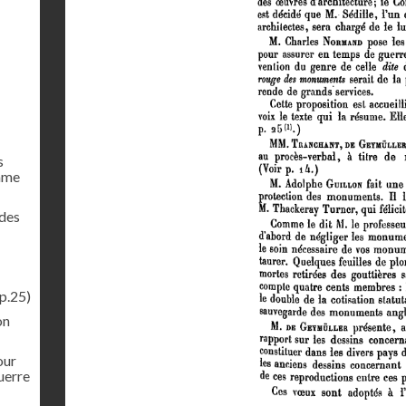
s
mme
 des
p.25)
on
our
uerre