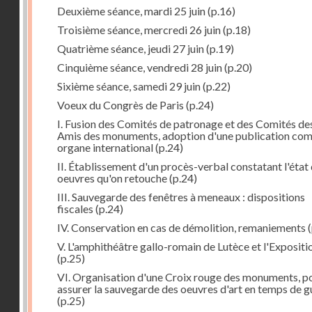
Deuxième séance, mardi 25 juin
(p.16)
Troisième séance, mercredi 26 juin
(p.18)
Quatrième séance, jeudi 27 juin
(p.19)
Cinquième séance, vendredi 28 juin
(p.20)
Sixième séance, samedi 29 juin
(p.22)
Voeux du Congrès de Paris
(p.24)
I. Fusion des Comités de patronage et des Comités de
Amis des monuments, adoption d'une publication co
organe international
(p.24)
II. Établissement d'un procès-verbal constatant l'état
oeuvres qu'on retouche
(p.24)
III. Sauvegarde des fenêtres à meneaux : dispositions
fiscales
(p.24)
IV. Conservation en cas de démolition, remaniements
(
V. L'amphithéâtre gallo-romain de Lutèce et l'Expositi
(p.25)
VI. Organisation d'une Croix rouge des monuments, p
assurer la sauvegarde des oeuvres d'art en temps de g
(p.25)