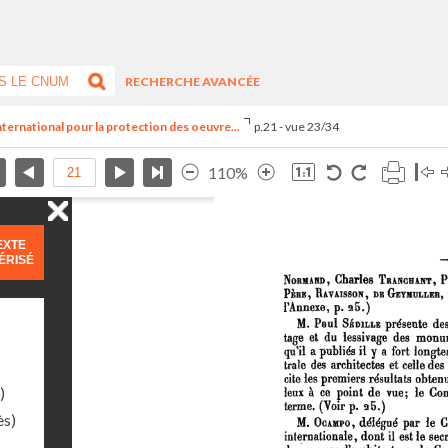
RECHERCHE AVANCÉE
nternational pour la protection des oeuvre...
p.21 - vue 23/34
110%
EXTE
ÉRISÉ
)
ès)