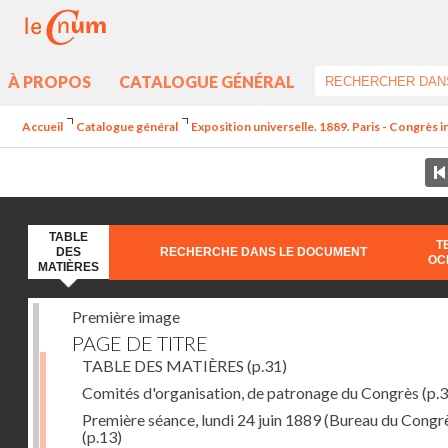
À PROPOS
CATALOGUE GÉNÉRAL
Accueil
Catalogue général
Exposition universelle. 1889. Paris - Congrès i
TABLE
T
DES
RECHERCHE DANS LE DOCUMENT
OC
MATIÈRES
Première image
PAGE DE TITRE
TABLE DES MATIÈRES
(p.31)
Comités d'organisation, de patronage du Congrès
(p.3
Première séance, lundi 24 juin 1889 (Bureau du Congr
(p.13)