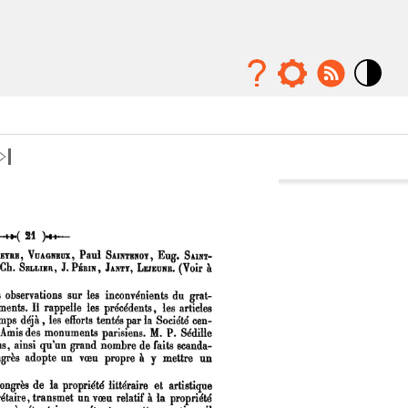
Mode
contraste
élévé