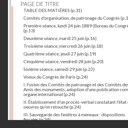
PAGE DE TITRE
TABLE DES MATIÈRES
(p.31)
Comités d'organisation, de patronage du Congrès
(p.3
Première séance, lundi 24 juin 1889 (Bureau du Congr
(p.13)
Deuxième séance, mardi 25 juin
(p.16)
Troisième séance, mercredi 26 juin
(p.18)
Quatrième séance, jeudi 27 juin
(p.19)
Cinquième séance, vendredi 28 juin
(p.20)
Sixième séance, samedi 29 juin
(p.22)
Voeux du Congrès de Paris
(p.24)
I. Fusion des Comités de patronage et des Comités de
Amis des monuments, adoption d'une publication co
organe international
(p.24)
II. Établissement d'un procès-verbal constatant l'état
oeuvres qu'on retouche
(p.24)
III. Sauvegarde des fenêtres à meneaux : dispositions
fiscales
(p.24)
Droits réservés - CNAM
IV. Conservation en cas de démolition, remaniements
(