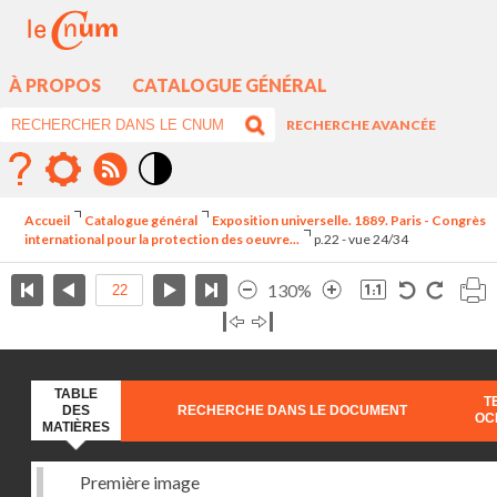
À PROPOS
CATALOGUE GÉNÉRAL
RECHERCHE AVANCÉE
Mode
contraste
Accueil
Catalogue général
Exposition universelle. 1889. Paris - Congrès
élévé
international pour la protection des oeuvre...
p.22 - vue 24/34
130%
TABLE
T
DES
RECHERCHE DANS LE DOCUMENT
OC
MATIÈRES
Première image