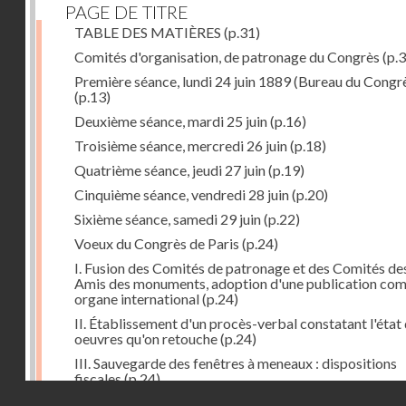
PAGE DE TITRE
TABLE DES MATIÈRES
(p.31)
Comités d'organisation, de patronage du Congrès
(p.3
Première séance, lundi 24 juin 1889 (Bureau du Congr
(p.13)
Deuxième séance, mardi 25 juin
(p.16)
Troisième séance, mercredi 26 juin
(p.18)
Quatrième séance, jeudi 27 juin
(p.19)
Cinquième séance, vendredi 28 juin
(p.20)
Sixième séance, samedi 29 juin
(p.22)
Voeux du Congrès de Paris
(p.24)
I. Fusion des Comités de patronage et des Comités de
Amis des monuments, adoption d'une publication co
organe international
(p.24)
II. Établissement d'un procès-verbal constatant l'état
oeuvres qu'on retouche
(p.24)
III. Sauvegarde des fenêtres à meneaux : dispositions
fiscales
(p.24)
Droits réservés - CNAM
IV. Conservation en cas de démolition, remaniements
(