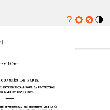
Mode
contraste
élévé