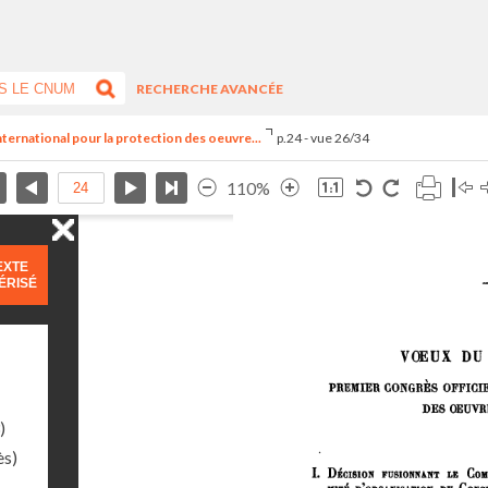
RECHERCHE AVANCÉE
nternational pour la protection des oeuvre...
p.24 - vue 26/34
110%
EXTE
ÉRISÉ
)
ès)