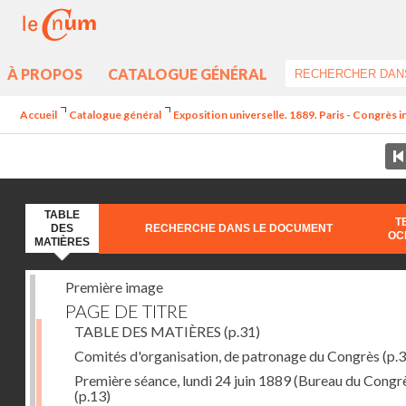
À PROPOS
CATALOGUE GÉNÉRAL
Accueil
Catalogue général
Exposition universelle. 1889. Paris - Congrès i
TABLE
T
DES
RECHERCHE DANS LE DOCUMENT
OC
MATIÈRES
Première image
PAGE DE TITRE
TABLE DES MATIÈRES
(p.31)
Comités d'organisation, de patronage du Congrès
(p.3
Première séance, lundi 24 juin 1889 (Bureau du Congr
(p.13)