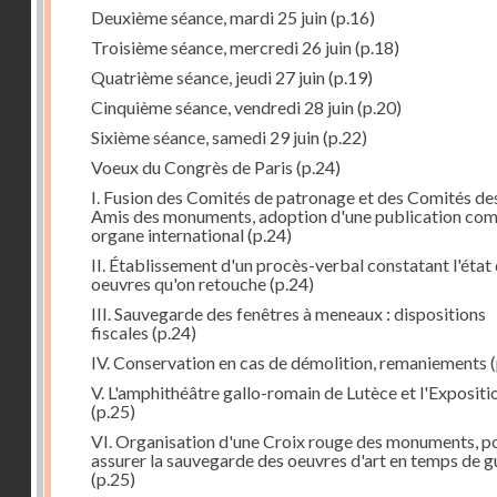
Deuxième séance, mardi 25 juin
(p.16)
Troisième séance, mercredi 26 juin
(p.18)
Quatrième séance, jeudi 27 juin
(p.19)
Cinquième séance, vendredi 28 juin
(p.20)
Sixième séance, samedi 29 juin
(p.22)
Voeux du Congrès de Paris
(p.24)
I. Fusion des Comités de patronage et des Comités de
Amis des monuments, adoption d'une publication co
organe international
(p.24)
II. Établissement d'un procès-verbal constatant l'état
oeuvres qu'on retouche
(p.24)
III. Sauvegarde des fenêtres à meneaux : dispositions
fiscales
(p.24)
IV. Conservation en cas de démolition, remaniements
(
V. L'amphithéâtre gallo-romain de Lutèce et l'Expositi
(p.25)
VI. Organisation d'une Croix rouge des monuments, p
assurer la sauvegarde des oeuvres d'art en temps de g
(p.25)