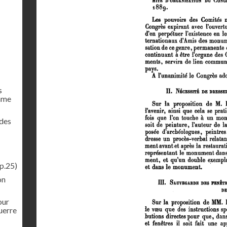
s
mme
 des
p.25)
on
our
uerre