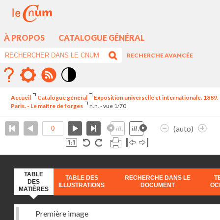
À PROPOS
CATALOGUE GÉNÉRAL
RECHERCHE AVANCÉE
Mode
contraste
Accueil
Catalogue général
Exposition universelle et internationale. 1889.
élévé
Paris. - Le maître de forges
n.n. - vue 1/70
(auto)
TABLE
TABLE DES
RECHERCHE DANS LE
T
DES
ILLUSTRATIONS
DOCUMENT
OC
MATIÈRES
Première image