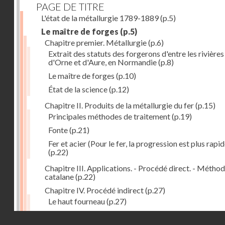
PAGE DE TITRE
L'état de la métallurgie 1789-1889
(p.5)
Le maître de forges
(p.5)
Chapitre premier. Métallurgie
(p.6)
Extrait des statuts des forgerons d'entre les rivières
d'Orne et d'Aure, en Normandie
(p.8)
Le maître de forges
(p.10)
État de la science
(p.12)
Chapitre II. Produits de la métallurgie du fer
(p.15)
Principales méthodes de traitement
(p.19)
Fonte
(p.21)
Fer et acier (Pour le fer, la progression est plus rapid
(p.22)
Chapitre III. Applications. - Procédé direct. - Métho
catalane
(p.22)
Chapitre IV. Procédé indirect
(p.27)
Le haut fourneau
(p.27)
Haut fourneau au coke
(p.32)
Droits réservés - CNAM