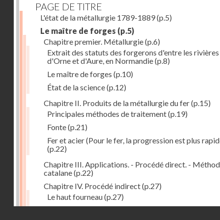
PAGE DE TITRE
L'état de la métallurgie 1789-1889
(p.5)
Le maître de forges
(p.5)
Chapitre premier. Métallurgie
(p.6)
Extrait des statuts des forgerons d'entre les rivières
d'Orne et d'Aure, en Normandie
(p.8)
Le maître de forges
(p.10)
État de la science
(p.12)
Chapitre II. Produits de la métallurgie du fer
(p.15)
Principales méthodes de traitement
(p.19)
Fonte
(p.21)
Fer et acier (Pour le fer, la progression est plus rapid
(p.22)
Chapitre III. Applications. - Procédé direct. - Métho
catalane
(p.22)
Chapitre IV. Procédé indirect
(p.27)
Le haut fourneau
(p.27)
Haut fourneau au coke
(p.32)
Droits réservés - CNAM