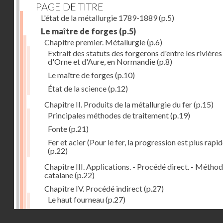
PAGE DE TITRE
L'état de la métallurgie 1789-1889
(p.5)
Le maître de forges
(p.5)
Chapitre premier. Métallurgie
(p.6)
Extrait des statuts des forgerons d'entre les rivières
d'Orne et d'Aure, en Normandie
(p.8)
Le maître de forges
(p.10)
État de la science
(p.12)
Chapitre II. Produits de la métallurgie du fer
(p.15)
Principales méthodes de traitement
(p.19)
Fonte
(p.21)
Fer et acier (Pour le fer, la progression est plus rapid
(p.22)
Chapitre III. Applications. - Procédé direct. - Métho
catalane
(p.22)
Chapitre IV. Procédé indirect
(p.27)
Le haut fourneau
(p.27)
Haut fourneau au coke
(p.32)
Droits réservés - CNAM