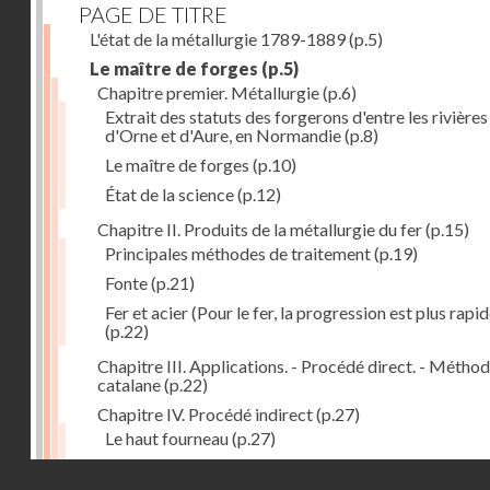
PAGE DE TITRE
L'état de la métallurgie 1789-1889
(p.5)
Le maître de forges
(p.5)
Chapitre premier. Métallurgie
(p.6)
Extrait des statuts des forgerons d'entre les rivières
d'Orne et d'Aure, en Normandie
(p.8)
Le maître de forges
(p.10)
État de la science
(p.12)
Chapitre II. Produits de la métallurgie du fer
(p.15)
Principales méthodes de traitement
(p.19)
Fonte
(p.21)
Fer et acier (Pour le fer, la progression est plus rapid
(p.22)
Chapitre III. Applications. - Procédé direct. - Métho
catalane
(p.22)
Chapitre IV. Procédé indirect
(p.27)
Le haut fourneau
(p.27)
Haut fourneau au coke
(p.32)
Droits réservés - CNAM