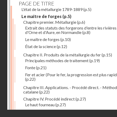
PAGE DE TITRE
L'état de la métallurgie 1789-1889
(p.5)
Le maître de forges
(p.5)
Chapitre premier. Métallurgie
(p.6)
Extrait des statuts des forgerons d'entre les rivières
d'Orne et d'Aure, en Normandie
(p.8)
Le maître de forges
(p.10)
État de la science
(p.12)
Chapitre II. Produits de la métallurgie du fer
(p.15)
Principales méthodes de traitement
(p.19)
Fonte
(p.21)
Fer et acier (Pour le fer, la progression est plus rapid
(p.22)
Chapitre III. Applications. - Procédé direct. - Métho
catalane
(p.22)
Chapitre IV. Procédé indirect
(p.27)
Le haut fourneau
(p.27)
Haut fourneau au coke
(p.32)
Droits réservés - CNAM