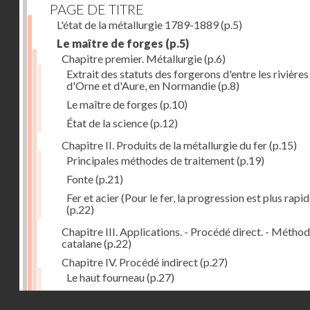
PAGE DE TITRE
L'état de la métallurgie 1789-1889
(p.5)
Le maître de forges
(p.5)
Chapitre premier. Métallurgie
(p.6)
Extrait des statuts des forgerons d'entre les rivières
d'Orne et d'Aure, en Normandie
(p.8)
Le maître de forges
(p.10)
État de la science
(p.12)
Chapitre II. Produits de la métallurgie du fer
(p.15)
Principales méthodes de traitement
(p.19)
Fonte
(p.21)
Fer et acier (Pour le fer, la progression est plus rapid
(p.22)
Chapitre III. Applications. - Procédé direct. - Métho
catalane
(p.22)
Chapitre IV. Procédé indirect
(p.27)
Le haut fourneau
(p.27)
Haut fourneau au coke
(p.32)
Droits réservés - CNAM