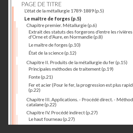
PAGE DE TITRE
L'état de la métallurgie 1789-1889
(p.5)
Le maître de forges
(p.5)
Chapitre premier. Métallurgie
(p.6)
Extrait des statuts des forgerons d'entre les rivières
d'Orne et d'Aure, en Normandie
(p.8)
Le maître de forges
(p.10)
État de la science
(p.12)
Chapitre II. Produits de la métallurgie du fer
(p.15)
Principales méthodes de traitement
(p.19)
Fonte
(p.21)
Fer et acier (Pour le fer, la progression est plus rapid
(p.22)
Chapitre III. Applications. - Procédé direct. - Métho
catalane
(p.22)
Chapitre IV. Procédé indirect
(p.27)
Le haut fourneau
(p.27)
Haut fourneau au coke
(p.32)
Droits réservés - CNAM