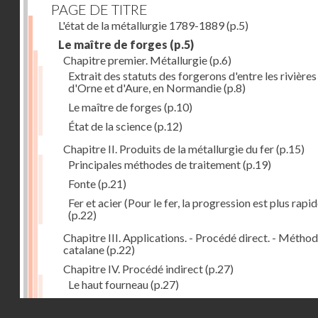
PAGE DE TITRE
L'état de la métallurgie 1789-1889
(p.5)
Le maître de forges
(p.5)
Chapitre premier. Métallurgie
(p.6)
Extrait des statuts des forgerons d'entre les rivières
d'Orne et d'Aure, en Normandie
(p.8)
Le maître de forges
(p.10)
État de la science
(p.12)
Chapitre II. Produits de la métallurgie du fer
(p.15)
Principales méthodes de traitement
(p.19)
Fonte
(p.21)
Fer et acier (Pour le fer, la progression est plus rapid
(p.22)
Chapitre III. Applications. - Procédé direct. - Métho
catalane
(p.22)
Chapitre IV. Procédé indirect
(p.27)
Le haut fourneau
(p.27)
Haut fourneau au coke
(p.32)
Droits réservés - CNAM