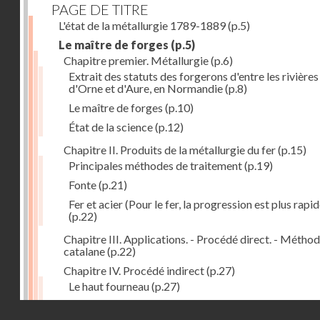
PAGE DE TITRE
L'état de la métallurgie 1789-1889
(p.5)
Le maître de forges
(p.5)
Chapitre premier. Métallurgie
(p.6)
Extrait des statuts des forgerons d'entre les rivières
d'Orne et d'Aure, en Normandie
(p.8)
Le maître de forges
(p.10)
État de la science
(p.12)
Chapitre II. Produits de la métallurgie du fer
(p.15)
Principales méthodes de traitement
(p.19)
Fonte
(p.21)
Fer et acier (Pour le fer, la progression est plus rapid
(p.22)
Chapitre III. Applications. - Procédé direct. - Métho
catalane
(p.22)
Chapitre IV. Procédé indirect
(p.27)
Le haut fourneau
(p.27)
Haut fourneau au coke
(p.32)
Droits réservés - CNAM