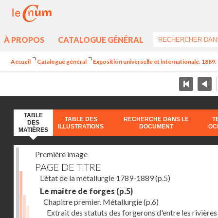
À PROPOS
CATALOGUE GÉNÉRAL
Accueil
Catalogue général
Exposition universelle et internationale. 1889. 
TABLE
TABLE DES
RECHERCHE DANS LE
T
DES
ILLUSTRATIONS
DOCUMENT
OC
MATIÈRES
Première image
PAGE DE TITRE
L'état de la métallurgie 1789-1889
(p.5)
Le maître de forges
(p.5)
Chapitre premier. Métallurgie
(p.6)
Extrait des statuts des forgerons d'entre les rivières