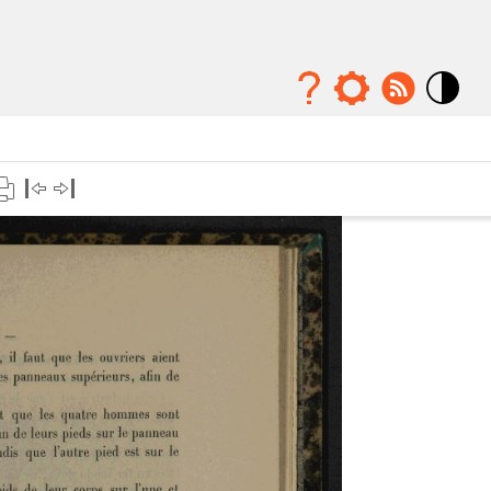
Mode
contraste
élévé