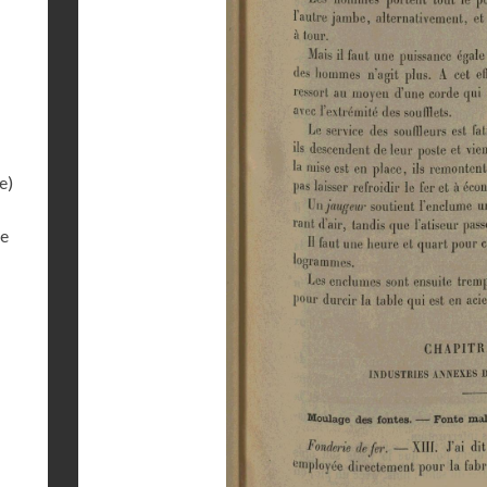
e)
de