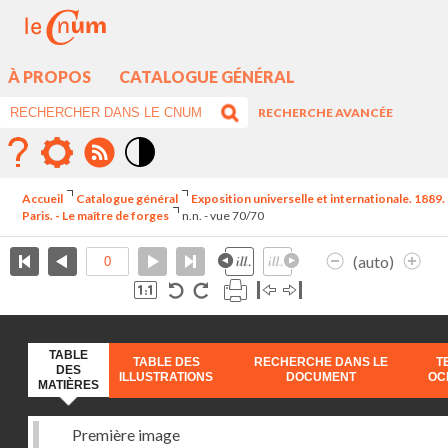
À PROPOS
CATALOGUE GÉNÉRAL
RECHERCHE AVANCÉE
Mode
contraste
Accueil
Catalogue général
Exposition universelle et internationale. 1889.
élévé
Paris. - Le maître de forges
n.n. - vue 70/70
(auto)
TABLE
TABLE DES
RECHERCHE DANS LE
T
DES
ILLUSTRATIONS
DOCUMENT
OC
MATIÈRES
Première image