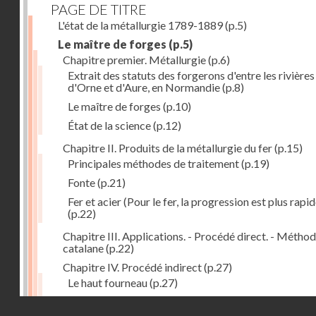
PAGE DE TITRE
L'état de la métallurgie 1789-1889
(p.5)
Le maître de forges
(p.5)
Chapitre premier. Métallurgie
(p.6)
Extrait des statuts des forgerons d'entre les rivières
d'Orne et d'Aure, en Normandie
(p.8)
Le maître de forges
(p.10)
État de la science
(p.12)
Chapitre II. Produits de la métallurgie du fer
(p.15)
Principales méthodes de traitement
(p.19)
Fonte
(p.21)
Fer et acier (Pour le fer, la progression est plus rapid
(p.22)
Chapitre III. Applications. - Procédé direct. - Métho
catalane
(p.22)
Chapitre IV. Procédé indirect
(p.27)
Le haut fourneau
(p.27)
Haut fourneau au coke
(p.32)
Droits réservés - CNAM