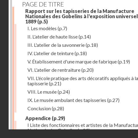
PAGE DE TITRE
Rapport sur les tapisseries de la Manufacture
Nationales des Gobelins à l'exposition universel
1889
(p.5)
I. Les modèles
(p.7)
II. L'atelier de haute lisse
(p.14)
III. L'atelier de la savonnerie
(p.18)
IV. L'atelier de teinture
(p.18)
V. Établissement d'une marque de fabrique
(p.19)
VI. L'atelier de rentraiture
(p.20)
VII. L'école pratique des arts décoratifs appliqués à l
tapisserie
(p.21)
VIII. Le musée
(p.24)
IX. Le musée ambulant des tapisseries
(p.27)
Conclusion
(p.28)
Appendice
(p.29)
I Liste des fonctionnaires et artistes de la Manufactu
Nationale des Gobelins
(p.29)
Droits réservés - CNAM