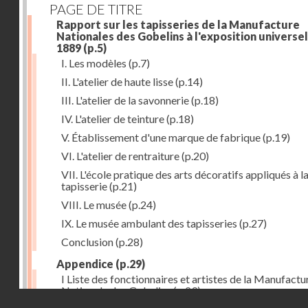
PAGE DE TITRE
Rapport sur les tapisseries de la Manufacture
Nationales des Gobelins à l'exposition universel
1889
(p.5)
I. Les modèles
(p.7)
II. L'atelier de haute lisse
(p.14)
III. L'atelier de la savonnerie
(p.18)
IV. L'atelier de teinture
(p.18)
V. Établissement d'une marque de fabrique
(p.19)
VI. L'atelier de rentraiture
(p.20)
VII. L'école pratique des arts décoratifs appliqués à l
tapisserie
(p.21)
VIII. Le musée
(p.24)
IX. Le musée ambulant des tapisseries
(p.27)
Conclusion
(p.28)
Appendice
(p.29)
I Liste des fonctionnaires et artistes de la Manufactu
Nationale des Gobelins
(p.29)
Droits réservés - CNAM