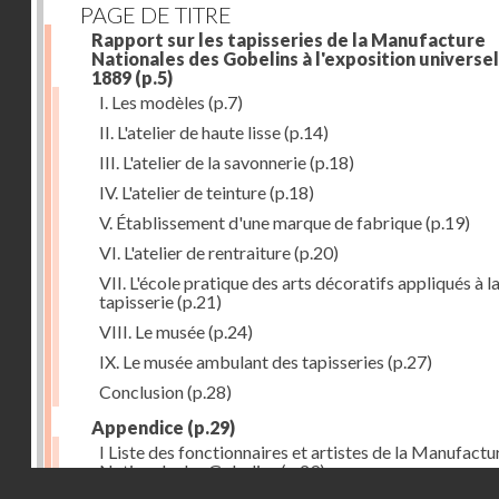
PAGE DE TITRE
Rapport sur les tapisseries de la Manufacture
Nationales des Gobelins à l'exposition universel
1889
(p.5)
I. Les modèles
(p.7)
II. L'atelier de haute lisse
(p.14)
III. L'atelier de la savonnerie
(p.18)
IV. L'atelier de teinture
(p.18)
V. Établissement d'une marque de fabrique
(p.19)
VI. L'atelier de rentraiture
(p.20)
VII. L'école pratique des arts décoratifs appliqués à l
tapisserie
(p.21)
VIII. Le musée
(p.24)
IX. Le musée ambulant des tapisseries
(p.27)
Conclusion
(p.28)
Appendice
(p.29)
I Liste des fonctionnaires et artistes de la Manufactu
Nationale des Gobelins
(p.29)
Droits réservés - CNAM