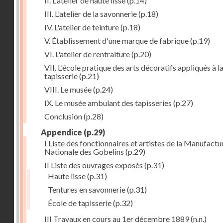
II. L'atelier de haute lisse
(p.14)
III. L'atelier de la savonnerie
(p.18)
IV. L'atelier de teinture
(p.18)
V. Établissement d'une marque de fabrique
(p.19)
VI. L'atelier de rentraiture
(p.20)
VII. L'école pratique des arts décoratifs appliqués à l
tapisserie
(p.21)
VIII. Le musée
(p.24)
IX. Le musée ambulant des tapisseries
(p.27)
Conclusion
(p.28)
Appendice
(p.29)
I Liste des fonctionnaires et artistes de la Manufactu
Nationale des Gobelins
(p.29)
II Liste des ouvrages exposés
(p.31)
Haute lisse
(p.31)
Tentures en savonnerie
(p.31)
École de tapisserie
(p.32)
III Travaux en cours au 1er décembre 1889
(n.n.)