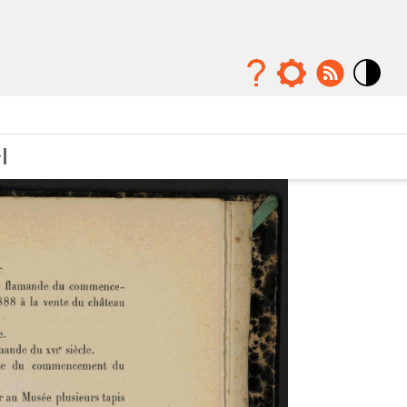
Mode
contraste
élévé