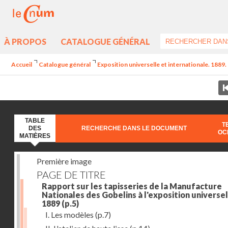
À PROPOS
CATALOGUE GÉNÉRAL
Accueil
Catalogue général
Exposition universelle et internationale. 1889. 
TABLE
T
DES
RECHERCHE DANS LE DOCUMENT
OC
MATIÈRES
Première image
PAGE DE TITRE
Rapport sur les tapisseries de la Manufacture
Nationales des Gobelins à l'exposition universel
1889
(p.5)
I. Les modèles
(p.7)