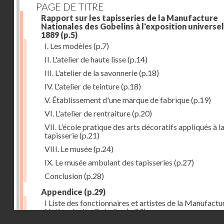
PAGE DE TITRE
Rapport sur les tapisseries de la Manufacture
Nationales des Gobelins à l'exposition universel
1889
(p.5)
I. Les modèles
(p.7)
II. L'atelier de haute lisse
(p.14)
III. L'atelier de la savonnerie
(p.18)
IV. L'atelier de teinture
(p.18)
V. Établissement d'une marque de fabrique
(p.19)
VI. L'atelier de rentraiture
(p.20)
VII. L'école pratique des arts décoratifs appliqués à l
tapisserie
(p.21)
VIII. Le musée
(p.24)
IX. Le musée ambulant des tapisseries
(p.27)
Conclusion
(p.28)
Appendice
(p.29)
I Liste des fonctionnaires et artistes de la Manufactu
Nationale des Gobelins
(p.29)
Droits réservés - CNAM