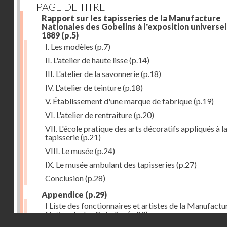
PAGE DE TITRE
Rapport sur les tapisseries de la Manufacture
Nationales des Gobelins à l'exposition universel
1889
(p.5)
I. Les modèles
(p.7)
II. L'atelier de haute lisse
(p.14)
III. L'atelier de la savonnerie
(p.18)
IV. L'atelier de teinture
(p.18)
V. Établissement d'une marque de fabrique
(p.19)
VI. L'atelier de rentraiture
(p.20)
VII. L'école pratique des arts décoratifs appliqués à l
tapisserie
(p.21)
VIII. Le musée
(p.24)
IX. Le musée ambulant des tapisseries
(p.27)
Conclusion
(p.28)
Appendice
(p.29)
I Liste des fonctionnaires et artistes de la Manufactu
Nationale des Gobelins
(p.29)
Droits réservés - CNAM