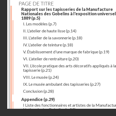
PAGE DE TITRE
Rapport sur les tapisseries de la Manufacture
Nationales des Gobelins à l'exposition universel
1889
(p.5)
I. Les modèles
(p.7)
II. L'atelier de haute lisse
(p.14)
III. L'atelier de la savonnerie
(p.18)
IV. L'atelier de teinture
(p.18)
V. Établissement d'une marque de fabrique
(p.19)
VI. L'atelier de rentraiture
(p.20)
VII. L'école pratique des arts décoratifs appliqués à l
tapisserie
(p.21)
VIII. Le musée
(p.24)
IX. Le musée ambulant des tapisseries
(p.27)
Conclusion
(p.28)
Appendice
(p.29)
I Liste des fonctionnaires et artistes de la Manufactu
Nationale des Gobelins
(p.29)
Droits réservés - CNAM