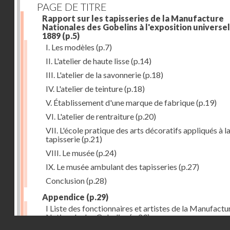
PAGE DE TITRE
Rapport sur les tapisseries de la Manufacture
Nationales des Gobelins à l'exposition universel
1889
(p.5)
I. Les modèles
(p.7)
II. L'atelier de haute lisse
(p.14)
III. L'atelier de la savonnerie
(p.18)
IV. L'atelier de teinture
(p.18)
V. Établissement d'une marque de fabrique
(p.19)
VI. L'atelier de rentraiture
(p.20)
VII. L'école pratique des arts décoratifs appliqués à l
tapisserie
(p.21)
VIII. Le musée
(p.24)
IX. Le musée ambulant des tapisseries
(p.27)
Conclusion
(p.28)
Appendice
(p.29)
I Liste des fonctionnaires et artistes de la Manufactu
Nationale des Gobelins
(p.29)
Droits réservés - CNAM