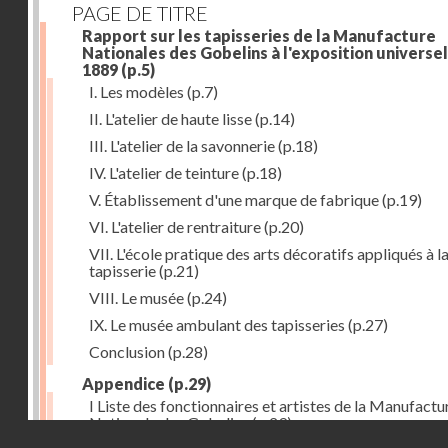
PAGE DE TITRE
Rapport sur les tapisseries de la Manufacture
Nationales des Gobelins à l'exposition universel
1889
(p.5)
I. Les modèles
(p.7)
II. L'atelier de haute lisse
(p.14)
III. L'atelier de la savonnerie
(p.18)
IV. L'atelier de teinture
(p.18)
V. Établissement d'une marque de fabrique
(p.19)
VI. L'atelier de rentraiture
(p.20)
VII. L'école pratique des arts décoratifs appliqués à l
tapisserie
(p.21)
VIII. Le musée
(p.24)
IX. Le musée ambulant des tapisseries
(p.27)
Conclusion
(p.28)
Appendice
(p.29)
I Liste des fonctionnaires et artistes de la Manufactu
Nationale des Gobelins
(p.29)
Droits réservés - CNAM