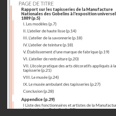
PAGE DE TITRE
Rapport sur les tapisseries de la Manufacture
Nationales des Gobelins à l'exposition universel
1889
(p.5)
I. Les modèles
(p.7)
II. L'atelier de haute lisse
(p.14)
III. L'atelier de la savonnerie
(p.18)
IV. L'atelier de teinture
(p.18)
V. Établissement d'une marque de fabrique
(p.19)
VI. L'atelier de rentraiture
(p.20)
VII. L'école pratique des arts décoratifs appliqués à l
tapisserie
(p.21)
VIII. Le musée
(p.24)
IX. Le musée ambulant des tapisseries
(p.27)
Conclusion
(p.28)
Appendice
(p.29)
I Liste des fonctionnaires et artistes de la Manufactu
Nationale des Gobelins
(p.29)
Droits réservés - CNAM