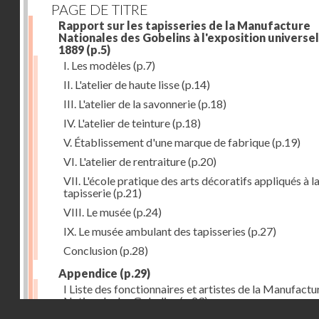
PAGE DE TITRE
Rapport sur les tapisseries de la Manufacture
Nationales des Gobelins à l'exposition universel
1889
(p.5)
I. Les modèles
(p.7)
II. L'atelier de haute lisse
(p.14)
III. L'atelier de la savonnerie
(p.18)
IV. L'atelier de teinture
(p.18)
V. Établissement d'une marque de fabrique
(p.19)
VI. L'atelier de rentraiture
(p.20)
VII. L'école pratique des arts décoratifs appliqués à l
tapisserie
(p.21)
VIII. Le musée
(p.24)
IX. Le musée ambulant des tapisseries
(p.27)
Conclusion
(p.28)
Appendice
(p.29)
I Liste des fonctionnaires et artistes de la Manufactu
Nationale des Gobelins
(p.29)
Droits réservés - CNAM