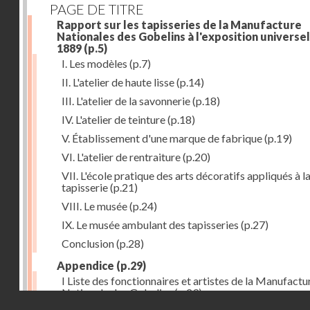
PAGE DE TITRE
Rapport sur les tapisseries de la Manufacture
Nationales des Gobelins à l'exposition universel
1889
(p.5)
I. Les modèles
(p.7)
II. L'atelier de haute lisse
(p.14)
III. L'atelier de la savonnerie
(p.18)
IV. L'atelier de teinture
(p.18)
V. Établissement d'une marque de fabrique
(p.19)
VI. L'atelier de rentraiture
(p.20)
VII. L'école pratique des arts décoratifs appliqués à l
tapisserie
(p.21)
VIII. Le musée
(p.24)
IX. Le musée ambulant des tapisseries
(p.27)
Conclusion
(p.28)
Appendice
(p.29)
I Liste des fonctionnaires et artistes de la Manufactu
Nationale des Gobelins
(p.29)
Droits réservés - CNAM