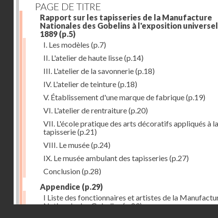
PAGE DE TITRE
Rapport sur les tapisseries de la Manufacture
Nationales des Gobelins à l'exposition universel
1889
(p.5)
I. Les modèles
(p.7)
II. L'atelier de haute lisse
(p.14)
III. L'atelier de la savonnerie
(p.18)
IV. L'atelier de teinture
(p.18)
V. Établissement d'une marque de fabrique
(p.19)
VI. L'atelier de rentraiture
(p.20)
VII. L'école pratique des arts décoratifs appliqués à l
tapisserie
(p.21)
VIII. Le musée
(p.24)
IX. Le musée ambulant des tapisseries
(p.27)
Conclusion
(p.28)
Appendice
(p.29)
I Liste des fonctionnaires et artistes de la Manufactu
Nationale des Gobelins
(p.29)
Droits réservés - CNAM