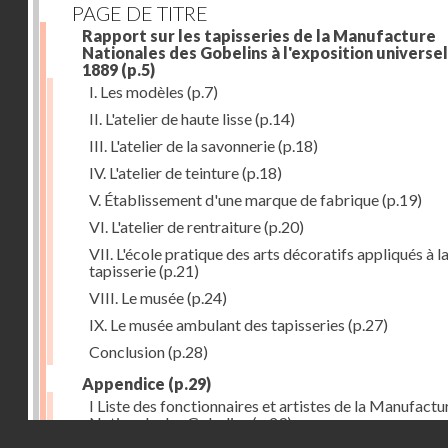
PAGE DE TITRE
Rapport sur les tapisseries de la Manufacture
Nationales des Gobelins à l'exposition universel
1889
(p.5)
I. Les modèles
(p.7)
II. L'atelier de haute lisse
(p.14)
III. L'atelier de la savonnerie
(p.18)
IV. L'atelier de teinture
(p.18)
V. Établissement d'une marque de fabrique
(p.19)
VI. L'atelier de rentraiture
(p.20)
VII. L'école pratique des arts décoratifs appliqués à l
tapisserie
(p.21)
VIII. Le musée
(p.24)
IX. Le musée ambulant des tapisseries
(p.27)
Conclusion
(p.28)
Appendice
(p.29)
I Liste des fonctionnaires et artistes de la Manufactu
Nationale des Gobelins
(p.29)
Droits réservés - CNAM