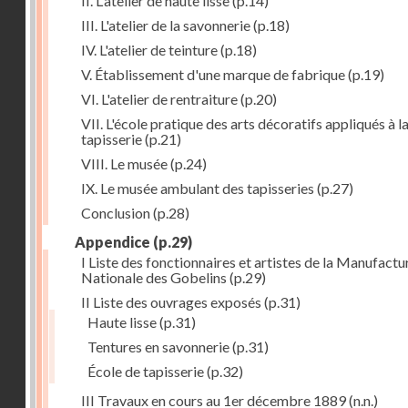
II. L'atelier de haute lisse
(p.14)
III. L'atelier de la savonnerie
(p.18)
IV. L'atelier de teinture
(p.18)
V. Établissement d'une marque de fabrique
(p.19)
VI. L'atelier de rentraiture
(p.20)
VII. L'école pratique des arts décoratifs appliqués à l
tapisserie
(p.21)
VIII. Le musée
(p.24)
IX. Le musée ambulant des tapisseries
(p.27)
Conclusion
(p.28)
Appendice
(p.29)
I Liste des fonctionnaires et artistes de la Manufactu
Nationale des Gobelins
(p.29)
II Liste des ouvrages exposés
(p.31)
Haute lisse
(p.31)
Tentures en savonnerie
(p.31)
École de tapisserie
(p.32)
III Travaux en cours au 1er décembre 1889
(n.n.)