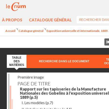
À PROPOS
CATALOGUE GÉNÉRAL
Accueil
Catalogue général
Exposition universelle et internationale. 1889. 
TABLE
T
DES
RECHERCHE DANS LE DOCUMENT
OC
MATIÈRES
Première image
PAGE DE TITRE
Rapport sur les tapisseries de la Manufacture
Nationales des Gobelins à l'exposition universel
1889
(p.5)
I. Les modèles
(p.7)