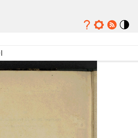
Mode
contraste
élévé