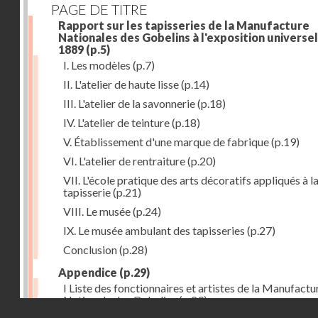
PAGE DE TITRE
Rapport sur les tapisseries de la Manufacture
Nationales des Gobelins à l'exposition universel
1889
(p.5)
I. Les modèles
(p.7)
II. L'atelier de haute lisse
(p.14)
III. L'atelier de la savonnerie
(p.18)
IV. L'atelier de teinture
(p.18)
V. Établissement d'une marque de fabrique
(p.19)
VI. L'atelier de rentraiture
(p.20)
VII. L'école pratique des arts décoratifs appliqués à l
tapisserie
(p.21)
VIII. Le musée
(p.24)
IX. Le musée ambulant des tapisseries
(p.27)
Conclusion
(p.28)
Appendice
(p.29)
I Liste des fonctionnaires et artistes de la Manufactu
Nationale des Gobelins
(p.29)
Droits réservés - CNAM