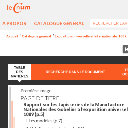
À PROPOS
CATALOGUE GÉNÉRAL
Accueil
Catalogue général
Exposition universelle et internationale. 1889. 
TABLE
T
DES
RECHERCHE DANS LE DOCUMENT
OC
MATIÈRES
Première image
PAGE DE TITRE
Rapport sur les tapisseries de la Manufacture
Nationales des Gobelins à l'exposition universel
1889
(p.5)
I. Les modèles
(p.7)