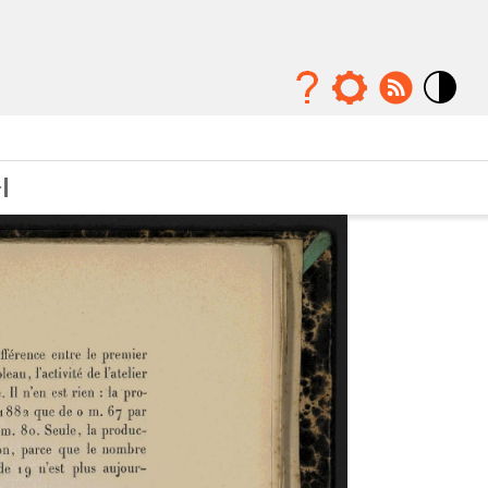
Mode
contraste
élévé