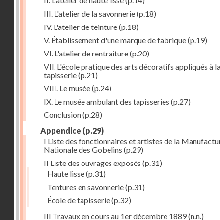
II. L'atelier de haute lisse
(p.14)
III. L'atelier de la savonnerie
(p.18)
IV. L'atelier de teinture
(p.18)
V. Établissement d'une marque de fabrique
(p.19)
VI. L'atelier de rentraiture
(p.20)
VII. L'école pratique des arts décoratifs appliqués à l
tapisserie
(p.21)
VIII. Le musée
(p.24)
IX. Le musée ambulant des tapisseries
(p.27)
Conclusion
(p.28)
Appendice
(p.29)
I Liste des fonctionnaires et artistes de la Manufactu
Nationale des Gobelins
(p.29)
II Liste des ouvrages exposés
(p.31)
Haute lisse
(p.31)
Tentures en savonnerie
(p.31)
École de tapisserie
(p.32)
III Travaux en cours au 1er décembre 1889
(n.n.)