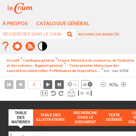
À PROPOS
CATALOGUE GÉNÉRAL
RECHERCHE AVANCÉE
Mode
contraste
Accueil
Catalogue général
France. Ministère du commerce, de l'industrie
élévé
et des colonies - Rapport général
- Tome premier. Historique des
expositions universelles. Préliminaires de l'exposition ...
n.n. - vue 1/392
90%
TABLE
RECHERCHE
L
TABLE DES
TEXTE
DES
DANS LE
ILLUSTRATIONS
OCÉRISÉ
MATIÈRES
DOCUMENT
VO