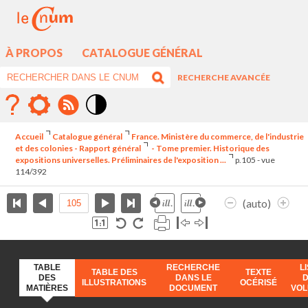
À PROPOS
CATALOGUE GÉNÉRAL
RECHERCHE AVANCÉE
Mode
contraste
Accueil
Catalogue général
France. Ministère du commerce, de l'industrie
élévé
et des colonies - Rapport général
- Tome premier. Historique des
expositions universelles. Préliminaires de l'exposition ...
p.105 - vue
114/392
(auto)
TABLE
RECHERCHE
L
TABLE DES
TEXTE
DES
DANS LE
ILLUSTRATIONS
OCÉRISÉ
MATIÈRES
DOCUMENT
VO