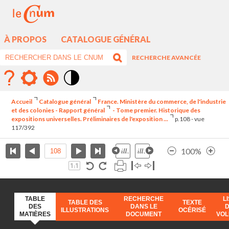
À PROPOS
CATALOGUE GÉNÉRAL
RECHERCHE AVANCÉE
Mode
contraste
Accueil
Catalogue général
France. Ministère du commerce, de l'industrie
élévé
et des colonies - Rapport général
- Tome premier. Historique des
expositions universelles. Préliminaires de l'exposition ...
p.108 - vue
117/392
100%
TABLE
RECHERCHE
L
TABLE DES
TEXTE
DES
DANS LE
ILLUSTRATIONS
OCÉRISÉ
MATIÈRES
DOCUMENT
VO