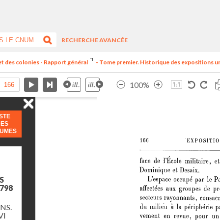
RECHERCHE AVANCÉE
et des colonies - Rapport général
- Tome premier. Historique des expositions univ
100%
ISTE
DES
LUMES
S
798
NS.
VI