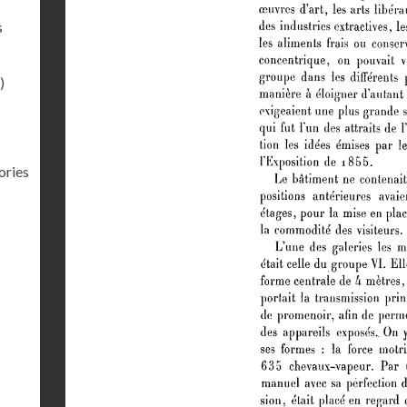
s
)
ories