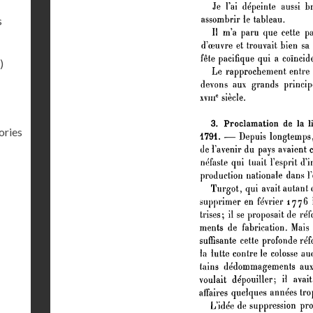
s
)
ories