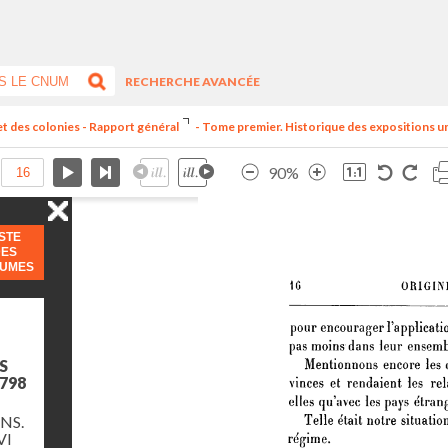
RECHERCHE AVANCÉE
et des colonies - Rapport général
- Tome premier. Historique des expositions univ
90%
ISTE
DES
LUMES
S
798
NS.
VI