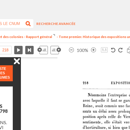
RECHERCHE AVANCÉE
et des colonies - Rapport général
- Tome premier. Historique des expositions univ
100%
ISTE
DES
LUMES
S
798
NS.
VI