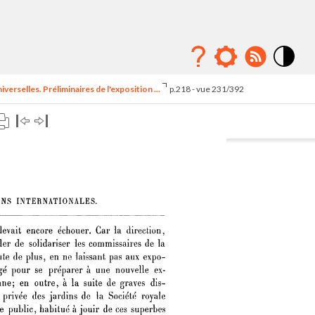
Mode
contraste
erselles. Préliminaires de l'exposition ...
p.218 - vue 231/392
élévé