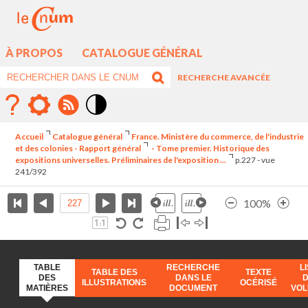
À PROPOS
CATALOGUE GÉNÉRAL
RECHERCHE AVANCÉE
Mode
contraste
Accueil
Catalogue général
France. Ministère du commerce, de l'industrie
élévé
et des colonies - Rapport général
- Tome premier. Historique des
expositions universelles. Préliminaires de l'exposition ...
p.227 - vue
241/392
100%
TABLE
RECHERCHE
L
TABLE DES
TEXTE
DES
DANS LE
ILLUSTRATIONS
OCÉRISÉ
MATIÈRES
DOCUMENT
VO