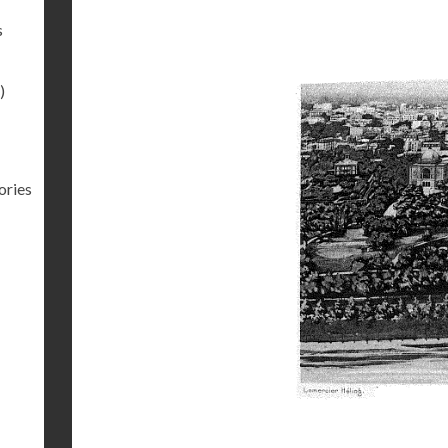
s
)
ories