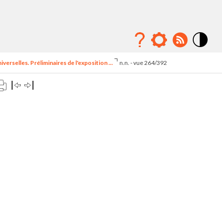
Mode
contraste
erselles. Préliminaires de l'exposition ...
n.n. - vue 264/392
élévé