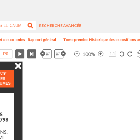
RECHERCHE AVANCÉE
et des colonies - Rapport général
- Tome premier. Historique des expositions univ
100%
ISTE
DES
LUMES
S
798
NS.
VI