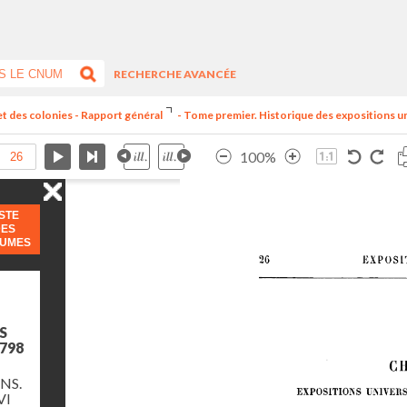
RECHERCHE AVANCÉE
et des colonies - Rapport général
- Tome premier. Historique des expositions univ
100%
ISTE
DES
LUMES
S
798
NS.
VI