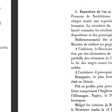
s
)
ories