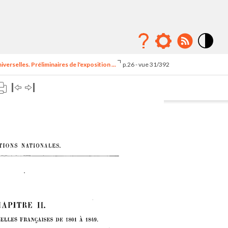
Mode
contraste
erselles. Préliminaires de l'exposition ...
p.26 - vue 31/392
élévé