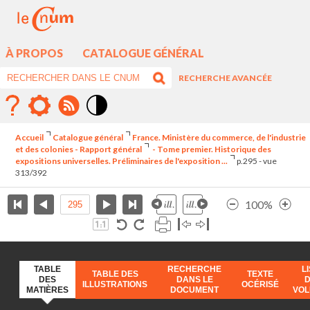
À PROPOS
CATALOGUE GÉNÉRAL
RECHERCHE AVANCÉE
Mode
contraste
Accueil
Catalogue général
France. Ministère du commerce, de l'industrie
élévé
et des colonies - Rapport général
- Tome premier. Historique des
expositions universelles. Préliminaires de l'exposition ...
p.295 - vue
313/392
100%
TABLE
RECHERCHE
L
TABLE DES
TEXTE
DES
DANS LE
ILLUSTRATIONS
OCÉRISÉ
MATIÈRES
DOCUMENT
VO