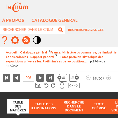
À PROPOS
CATALOGUE GÉNÉRAL
RECHERCHE AVANCÉE
Mode
contraste
Accueil
Catalogue général
France. Ministère du commerce, de l'industrie
élévé
et des colonies - Rapport général
- Tome premier. Historique des
expositions universelles. Préliminaires de l'exposition ...
p.296 - vue
314/392
(auto)
TABLE
RECHERCHE
L
TABLE DES
TEXTE
DES
DANS LE
ILLUSTRATIONS
OCÉRISÉ
MATIÈRES
DOCUMENT
VO