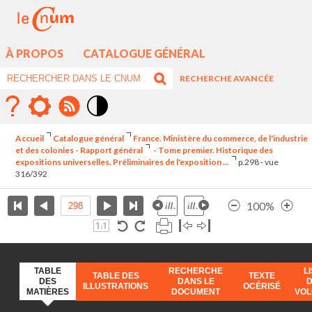
À PROPOS
CATALOGUE GÉNÉRAL
RECHERCHE AVANCÉE
Mode
contraste
Accueil
Catalogue général
France. Ministère du commerce, de l'industrie
élévé
et des colonies - Rapport général
- Tome premier. Historique des
expositions universelles. Préliminaires de l'exposition ...
p.298 - vue
316/392
100%
TABLE
RECHERCHE
L
TABLE DES
TEXTE
DES
DANS LE
ILLUSTRATIONS
OCÉRISÉ
MATIÈRES
DOCUMENT
VO