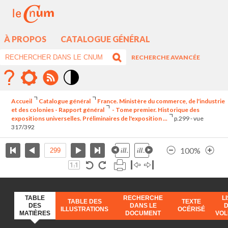
À PROPOS
CATALOGUE GÉNÉRAL
RECHERCHE AVANCÉE
Mode
contraste
Accueil
Catalogue général
France. Ministère du commerce, de l'industrie
élévé
et des colonies - Rapport général
- Tome premier. Historique des
expositions universelles. Préliminaires de l'exposition ...
p.299 - vue
317/392
100%
TABLE
RECHERCHE
L
TABLE DES
TEXTE
DES
DANS LE
ILLUSTRATIONS
OCÉRISÉ
MATIÈRES
DOCUMENT
VO