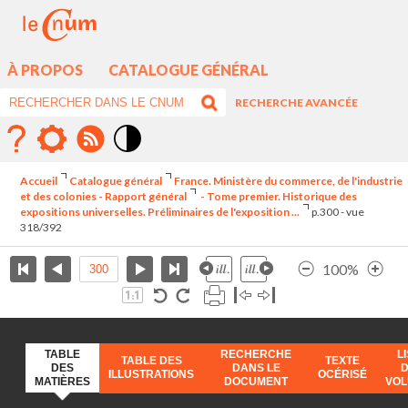
À PROPOS
CATALOGUE GÉNÉRAL
RECHERCHE AVANCÉE
Mode
contraste
Accueil
Catalogue général
France. Ministère du commerce, de l'industrie
élévé
et des colonies - Rapport général
- Tome premier. Historique des
expositions universelles. Préliminaires de l'exposition ...
p.300 - vue
318/392
100%
TABLE
RECHERCHE
L
TABLE DES
TEXTE
DES
DANS LE
ILLUSTRATIONS
OCÉRISÉ
MATIÈRES
DOCUMENT
VO