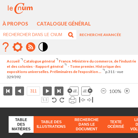
À PROPOS
CATALOGUE GÉNÉRAL
RECHERCHE AVANCÉE
Mode
contraste
Accueil
Catalogue général
France. Ministère du commerce, de l'industrie
élévé
et des colonies - Rapport général
- Tome premier. Historique des
expositions universelles. Préliminaires de l'exposition ...
p.311 - vue
329/392
100%
TABLE
RECHERCHE
L
TABLE DES
TEXTE
DES
DANS LE
ILLUSTRATIONS
OCÉRISÉ
MATIÈRES
DOCUMENT
VO